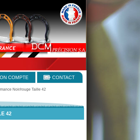
ON COMPTE
CONTACT
rmance Noir/rouge Taille 42
E 42