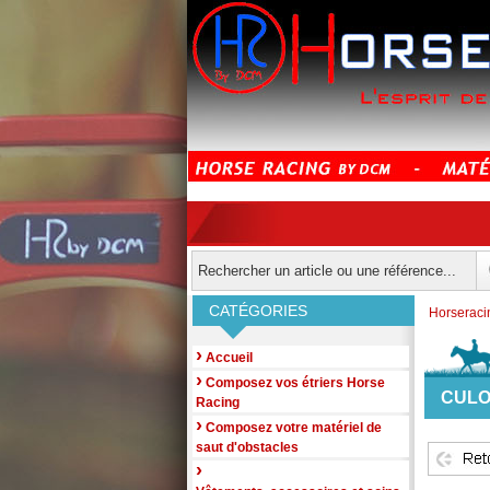
CATÉGORIES
Horserac
›
Accueil
›
Composez vos étriers Horse
CULO
Racing
›
Composez votre matériel de
saut d'obstacles
›