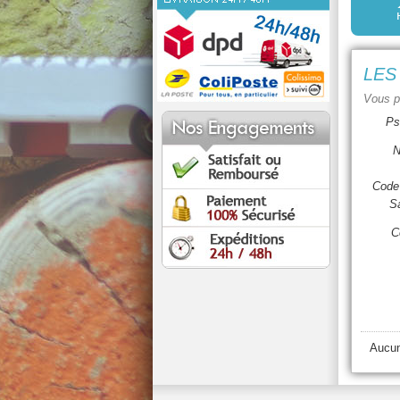
LES
Vous p
Ps
N
Code 
Sa
C
Aucun