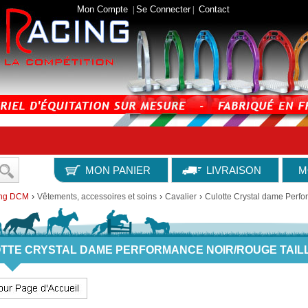
Mon Compte
Se Connecter
Contact
|
|
MON PANIER
LIVRAISON
M
›
›
›
ing DCM
Vêtements, accessoires et soins
Cavalier
Culotte Crystal dame Perfo
TTE CRYSTAL DAME PERFORMANCE NOIR/ROUGE TAILL