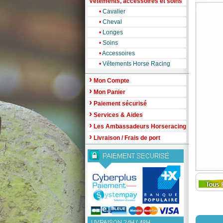
Vêtements, accessoires et soins
•
Cavalier
•
Cheval
•
Longes
•
Soins
•
Accessoires
•
Vêtements Horse Racing
›
Mon Compte
›
Mon Panier
›
Paiement sécurisé
›
Services & Aides
›
Les Ambassadeurs Horseracing
›
Livraison / Frais de port