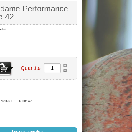
l dame Performance
e 42
oduit
Quantité
Noir/rouge Taille 42
Les commentaires