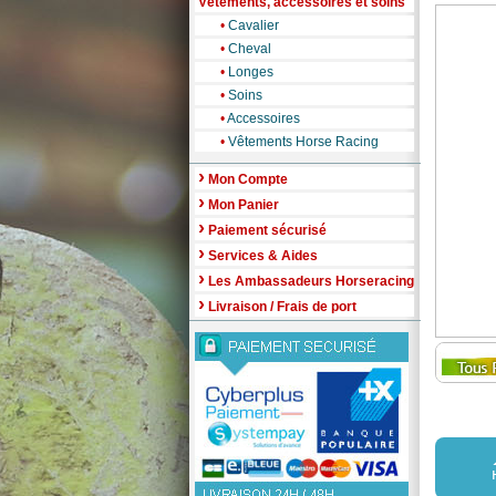
Vêtements, accessoires et soins
•
Cavalier
•
Cheval
•
Longes
•
Soins
•
Accessoires
•
Vêtements Horse Racing
›
Mon Compte
›
Mon Panier
›
Paiement sécurisé
›
Services & Aides
›
Les Ambassadeurs Horseracing
›
Livraison / Frais de port