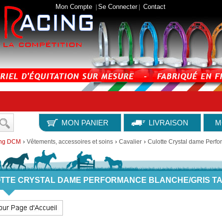
Mon Compte
Se Connecter
Contact
|
|
MON PANIER
LIVRAISON
M
›
›
›
ing DCM
Vêtements, accessoires et soins
Cavalier
Culotte Crystal dame Perfo
TTE CRYSTAL DAME PERFORMANCE BLANCHE/GRIS TAI