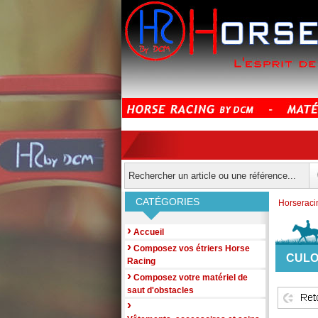
CATÉGORIES
Horserac
›
Accueil
›
Composez vos étriers Horse
CULO
Racing
›
Composez votre matériel de
saut d'obstacles
›