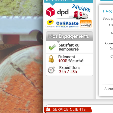
LES
Vous p
Ps
N
Code 
Sa
C
Aucun